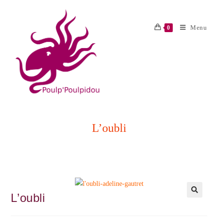
Skip
to
Menu
0
content
L’oubli
L’oubli