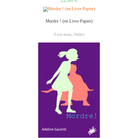
22,00
€
Mordre ! (en Livre Papier)
À voix haute
,
Théâtre